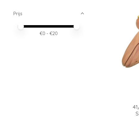
Prijs
Minimale prijswaarde
Price maximum value
€
0
- €
20
41
S