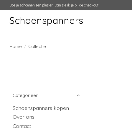
Doe je schoenen een plezier! Dan zie ik je bij de checkout!
Schoenspanners
Home
/
Collectie
Categorieën
Schoenspanners kopen
Over ons
Contact