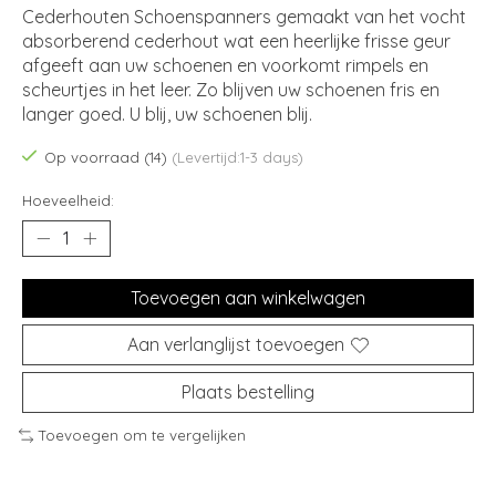
Cederhouten Schoenspanners gemaakt van het vocht
absorberend cederhout wat een heerlijke frisse geur
afgeeft aan uw schoenen en voorkomt rimpels en
scheurtjes in het leer. Zo blijven uw schoenen fris en
langer goed. U blij, uw schoenen blij.
Op voorraad (14)
(Levertijd:1-3 days)
Hoeveelheid:
Toevoegen aan winkelwagen
Aan verlanglijst toevoegen
Plaats bestelling
Toevoegen om te vergelijken