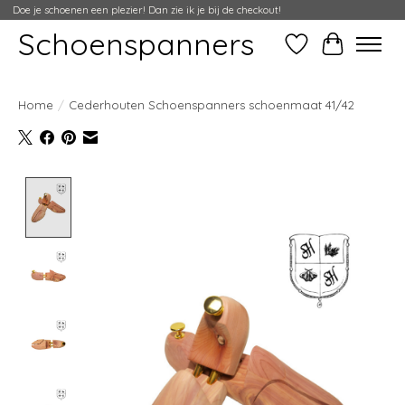
Doe je schoenen een plezier! Dan zie ik je bij de checkout!
Schoenspanners
Verlanglijst
Winkelwag
Home
/
Cederhouten Schoenspanners schoenmaat 41/42
Product image slideshow Items