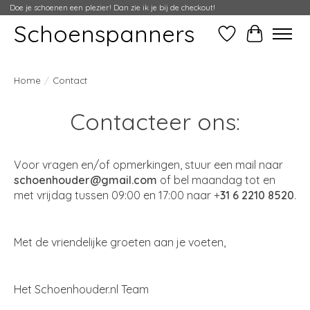
Doe je schoenen een plezier! Dan zie ik je bij de checkout!
Schoenspanners
Verlanglijst
Winkelwag
Home
/
Contact
Contacteer ons:
Voor vragen en/of opmerkingen, stuur een mail naar
schoenhouder@gmail.com
of bel maandag tot en
met vrijdag tussen 09:00 en 17:00 naar +
31 6 2210 8520
.
Met de vriendelijke groeten aan je voeten,
Het Schoenhouder.nl Team